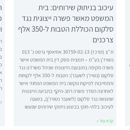
עיכוב בניתוק שירותים: בית
ה
המשפט מאשר פשרה ייצוגית נגד
פ
סלקום הכוללת הטבות ל-350 אלף
ו
צרכנים
ה
פי
ת"צ (מרכז) 30759-02-13 אחיאסף גרסט נ' 013
ב
נטוויז'ן בע"מ – תמצית פסק דין בית המשפט אישר
מ
פשרה מקיפה בתובענה הייצוגית שניהל משרדנו נגד
או
סלקום (נטויז'ן לשעבר): הטבות ל-350 אלף לקוחות
ה
והתחייבות לפיקוח נוקשה בית המשפט המחוזי אישר
המ
לאחרונה הסדר פשרה רחב-היקף בתביעה הייצוגית
שהוגשה נגד סלקום (לשעבר נטוויז'ן), בטענה
קר
לעיכוב בלתי-חוקי בביצוע ניתוקי שירותים שנעשו
קרא עוד »